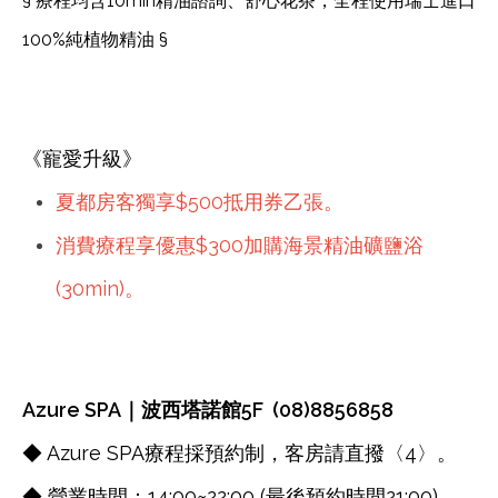
§ 療程均含10min精油諮詢、舒心花茶，全程使用瑞士進口
100%純植物精油 §
《寵愛升級》
夏都房客獨享$500抵用券乙張。
消費療程享優惠$300加購海景精油礦鹽浴
(30min)。
Azure SPA｜波西塔諾館5F (08)8856858
◆ Azure SPA療程採預約制，客房請直撥〈4〉。
◆ 營業時間：14:00~22:00 (最後預約時間21:00)。