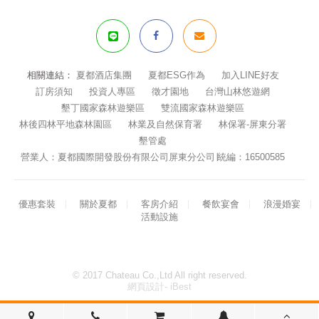
相關連結：
夏都酒店集團
夏都ESG作為
加入LINE好友
訂房須知
投資人專區
徵才園地
台灣山林悠遊網
墾丁國家森林遊樂區
雙流國家森林遊樂區
林後四林平地森林園區
林業及自然保育署
林保署-屏東分署
墾管處
營業人：夏都國際開發股份有限公司屏東分公司∣統編：16500585
優惠套裝
關於夏都
客房介紹
餐飲宴會
浪漫婚宴
活動設施
© 2017 Chateau Co.,Ltd All right reserved.
網頁設計- iBest