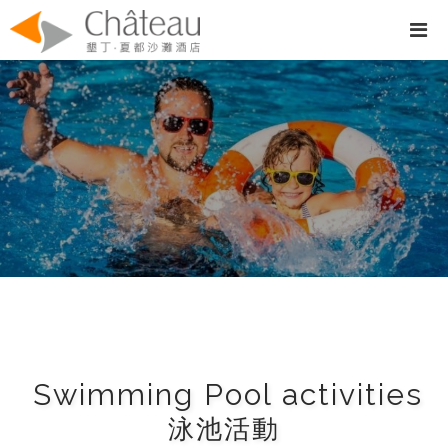
Swimming Pool activities
泳池活動