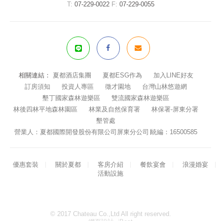
T:
07-229-0022
F:
07-229-0055
相關連結：
夏都酒店集團
夏都ESG作為
加入LINE好友
訂房須知
投資人專區
徵才園地
台灣山林悠遊網
墾丁國家森林遊樂區
雙流國家森林遊樂區
林後四林平地森林園區
林業及自然保育署
林保署-屏東分署
墾管處
營業人：夏都國際開發股份有限公司屏東分公司∣統編：16500585
優惠套裝
關於夏都
客房介紹
餐飲宴會
浪漫婚宴
活動設施
© 2017 Chateau Co.,Ltd All right reserved.