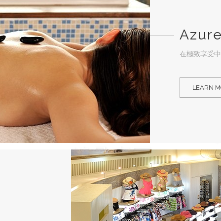
Azure
在極致享受中
h
â
teau bouti
LEARN 
精品專區