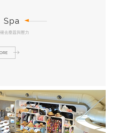
 Spa
褪去塵囂與壓力
que
MORE