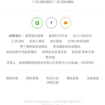
T:
07-229-0022
F:
07-229-0055
相關連結：
夏都酒店集團
夏都ESG作為
加入LINE好友
訂房須知
投資人專區
徵才園地
台灣山林悠遊網
墾丁國家森林遊樂區
雙流國家森林遊樂區
林後四林平地森林園區
林業及自然保育署
林保署-屏東分署
墾管處
營業人：夏都國際開發股份有限公司屏東分公司∣統編：16500585
優惠套裝
關於夏都
客房介紹
餐飲宴會
浪漫婚宴
活動設施
© 2017 Chateau Co.,Ltd All right reserved.