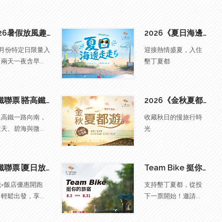
2026暑假放風趣 特定日優惠
2026《夏日海邊走走》住房優惠
8月份特定日限量入
迎接熱情盛夏，入住
兩天一夜含早...
墾丁夏都
...
高鐵聯票∣搭高鐵秋遊趣
2026《金秋夏都遊》早鳥住房優惠
上高鐵一路向南，
收藏秋日的慢旅行時
天、碧海與微...
光
...
高鐵聯票∣夏日放電計畫START
Team Bike 挺你的旅宿｜投票抽好禮
鐵×飯店優惠開跑
支持墾丁夏都，從投
輕鬆出發，享...
下一票開始！邀請...