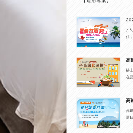
【適用專案】
7-
住，
搭
在藍
高
夏日