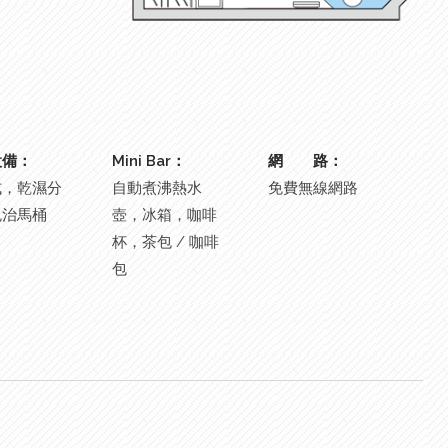
設備：
Mini Bar：
網 路：
式，乾濕分
自動煮沸熱水
免費無線網路
免治馬桶
壺，冰箱，咖啡
杯，茶包 / 咖啡
包