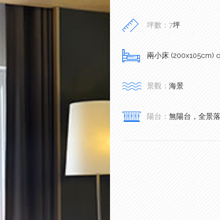
坪數：7
坪
兩小床 (200x105cm) 
景觀：
海景
陽台：
無陽台，全景