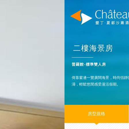
二樓海景房
普羅館-標準雙人房
倚靠窗邊一覽廣闊海景，時尚恬靜
濤，輕鬆悠閒感受漫活假期。
房型規格