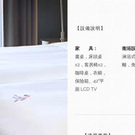
【設備說明】
家 具：
衛浴
書桌，床頭桌
淋浴
x2，客房椅x2，
離，
咖啡桌，衣櫥，
保險箱、42"平
面 LCD TV