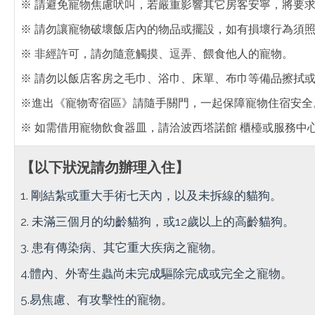
※ 請避免寵物焦慮吠叫，若嚴重影響其它房客安寧，將要
※ 請勿讓寵物破壞飯店內的物品或擺設，如有損壞行為須
※ 非經許可，請勿隨意觸摸、逗弄、餵食他人的寵物。
※ 請勿以飯店客房之毛巾、浴巾、床單、布巾等備品擦拭
※進出《寵物寄宿區》請隨手關門，一起保障寵物住宿安全
※ 如需借用寵物飲食器皿，請洽波西塔諾館 櫃檯或服務中
【以下狀況請勿辦理入住】
1. 剛結紮或重大手術七天內，以及未拆線的貓狗。
2. 未滿三個月的幼齡貓狗，或12歲以上的高齡貓狗。
3. 患有傳染病、其它重大疾病之寵物。
4.體內、外寄生蟲尚未完成驅除完成或完全之寵物。
5.易焦慮、有攻擊性的寵物。