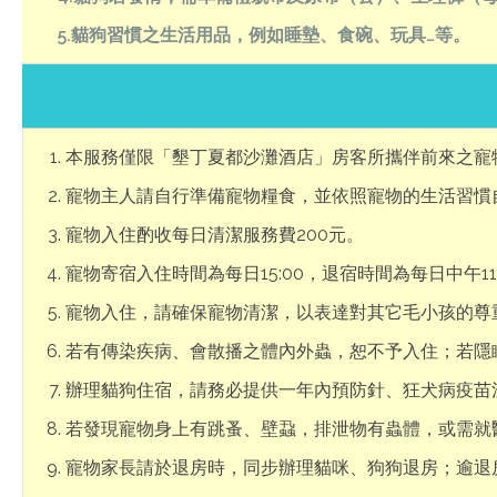
5.貓狗習慣之生活用品，例如睡墊、食碗、玩具…等。
本服務僅限「墾丁夏都沙灘酒店」房客所攜伴前來之寵
寵物主人請自行準備寵物糧食，並依照寵物的生活習慣
寵物入住酌收每日清潔服務費200元。
寵物寄宿入住時間為每日15:00，退宿時間為每日中午11
寵物入住，請確保寵物清潔，以表達對其它毛小孩的尊
若有傳染疾病、會散播之體內外蟲，恕不予入住；若隱
辦理貓狗住宿，請務必提供一年內預防針、狂犬病疫苗
若發現寵物身上有跳蚤、壁蝨，排泄物有蟲體，或需就
寵物家長請於退房時，同步辦理貓咪、狗狗退房；逾退