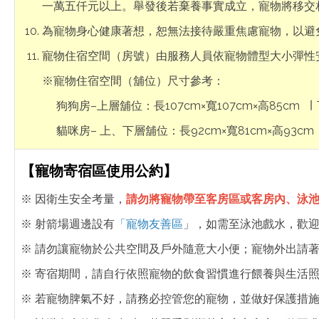
一萬五仟元以上。舉發後若棄養事實成立，寵物將移交
為寵物身心健康著想，恕無法接待嚴重焦慮寵物，以避
寵物住宿空間（房號）由服務人員依寵物體型大小彈性
※寵物住宿空間（舖位）尺寸參考：
狗狗房–上層舖位：長107cm×寬107cm×高85cm ∣ 下
貓咪房– 上、下層舖位：長92cm×寬81cm×高93cm
【寵物寄宿區使用公約】
※ 因衛生安全考量，
請勿將寵物帶至客房區或客房內、泳
※ 射箭場週邊設有
「寵物友善區
」，如需至泳池戲水，歡
※ 請勿讓寵物於公共空間及戶外隨意大小便；寵物外出請
※ 寄宿期間，請自行依照寵物的飲食習慣進行餵養與生活
※ 若寵物脾氣不好，請務必控管您的寵物，並做好保護措