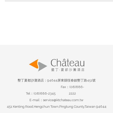
墾丁夏都沙灘酒店：94644屏東縣恆春鎮墾丁路451號
Fax：(08)886-
Tel：(08)886-2345
2222
E-mail：service@ktchateau.com.tw
451 Kenting Rood,Hengchun Town,Pingtung County,Taiwan 94644