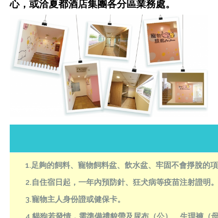
心，或洽夏都酒店集團各分區業務處。
1.足夠的飼料、寵物飼料盆、飲水盆、牢固不會掙脫的項
2.自住宿日起，一年內預防針、狂犬病等疫苗注射證明
3.寵物主人身份證或健保卡。
4.貓狗若發情，需準備禮貌帶及尿布（公）、生理褲（