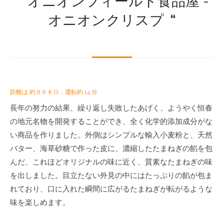
“
オニオンフィールド食品屋 -
オニオンクリスプ
“
距離は 約 8.6 キロ，運転約 14 分
長年の努力の結果、繰り返し失敗したあげく、ようやく恒春
の地元名物を開発することができ、全く化学的添加成分がな
い商品を作りました。外側はシンプルな輸入小麦粉と、天然
バター、海草砂糖で作った皮に、濃縮したたまねぎの餡を包
んだ、これほどオリジナルの味に近く、質素なたまねぎの味
を出しました。目立たない外見の中にはたっぷりの餡が包ま
れており、口に入れた瞬間に広がるたまねぎが転がるような
味を楽しめます。