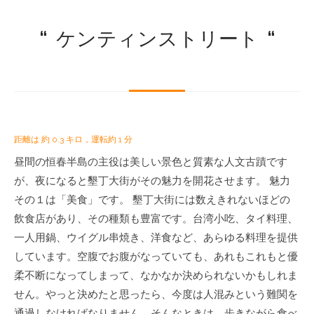
“
ケンティンストリート
“
距離は 約 0.3 キロ，運転約 1 分
昼間の恒春半島の主役は美しい景色と質素な人文古蹟です
が、夜になると墾丁大街がその魅力を開花させます。 魅力
その１は「美食」です。 墾丁大街には数えきれないほどの
飲食店があり、その種類も豊富です。台湾小吃、タイ料理、
一人用鍋、ウイグル串焼き、洋食など、あらゆる料理を提供
しています。空腹でお腹がなっていても、あれもこれもと優
柔不断になってしまって、なかなか決められないかもしれま
せん。やっと決めたと思ったら、今度は人混みという難関を
通過しなければなりません。そんなときは、歩きながら食べ