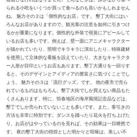
られる小吃をいくつか買って食べるのも良いかもしれません
ね。 魅力その２は「個性的なお店」です。 墾丁大街にはい
ろんなお店がありますので、観光客の注意を如何に引きつけ
るかが重要になります。個性的な外装で視覚にアピールして
いるお店も多いです。例えば、壁一面にアニメキャラクター
が描かれていたり、照明でキラキラに演出したり、特殊建材
を使用して立体的な看板を設えていたり、大きなキャラクタ
ー人形が目印というお店もあります。墾丁大通りを一回りす
ると、そのデザインとアイディアの豊富さに気づくことでし
ょう。 魅力その３は「流行グッズ」です。 他の夜市で売ら
れているものはもちろん、墾丁大街でしか買えない商品もた
くさんあります。特に、恒春地区の海岸風情記念品などは、
墾丁でしか売られていないことも多いです。また、客引きの
方法も非常に特別です。ダンスを踊ったり花火を打ち上げた
り、お店がはやっているのを見れば、その効果は一目瞭然で
す。 夜の墾丁大街の煌煌とした明かりと喧噪は、美しい不