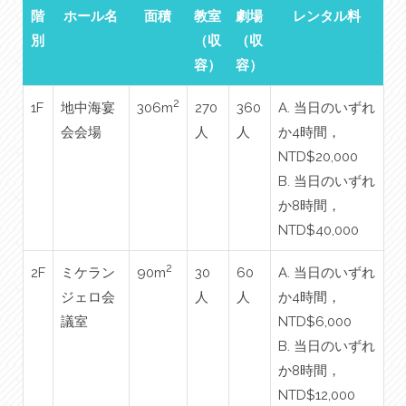
階
ホール名
面積
教室
劇場
レンタル料
別
（収
（収
容）
容）
2
1F
地中海宴
306m
270
360
A. 当日のいずれ
会会場
人
人
か4時間，
NTD$20,000
B. 当日のいずれ
か8時間，
NTD$40,000
2
2F
ミケラン
90m
30
60
A. 当日のいずれ
ジェロ会
人
人
か4時間，
議室
NTD$6,000
B. 当日のいずれ
か8時間，
NTD$12,000