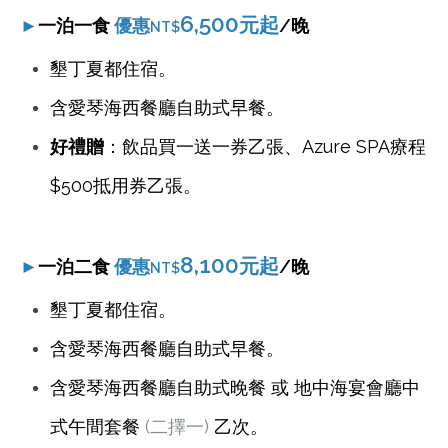
6,500
元起
►
一泊一食
優惠
/晚
NT$
墾丁夏都住宿。
含愛琴海西餐廳自助式早餐。
好禮贈
：飲品買一送一券乙張、Azure SPA療程
$500抵用券乙張。
8,100
元起
►
一泊二食
優惠
/晚
NT$
墾丁夏都住宿。
含愛琴海西餐廳自助式早餐。
含
愛琴海西餐廳自助式晚餐 或 地中海宴會廳中
式午間套餐
(二擇一)
乙次。